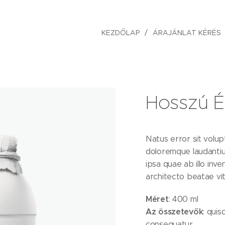
KEZDŐLAP
ÁRAJÁNLAT KÉRÉS
Hosszú Éle
Natus error sit volu
doloremque laudanti
ipsa quae ab illo inve
architecto beatae vit
Méret
: 400 ml
Az összetevők
: qui
consequatur