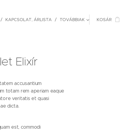
KAPCSOLAT, ÁRLISTA
TOVÁBBIAK
KOSÁR
t Elixír
ptatem accusantium
um totam rem aperiam eaque
ntore veritatis et quasi
ae dicta.
squam est, commodi