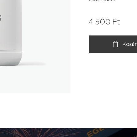
4 500
Ft
Kosár