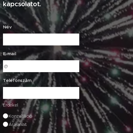
kapcsolatot.
Név
E-mail
Telefonszám
Érdekel
Konzultáció
Árajánlat