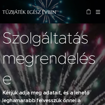
TŰZIJÁTÉK EGÉSZ ÉVBEN
ÉVBEN ÉVBEÉVBEN
Szolgáltatás
megrendelés
e
Kérjük adja meg adatait, és a lehető
leghamarabb felvesszük önnel a