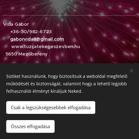
Vida Gábor
☎️ +36-30/982-6723
✉️
gaborvida8@gmail.com
🌍 www.tuzijatekegeszevben.hu
5650 Mezőberény
Sütiket használunk, hogy biztosítsuk a weboldal megfelelő
működését és biztonságát, valamint hogy a lehető legjobb
felhasználói élményt kínáljuk Neked.
Csak a legszükségesebbek elfogadása
© 2018 VIDA GÁBOR | Minden jog fenntartva
Összes elfogadása
Az oldalt a
Webnode
működteti
Sütik